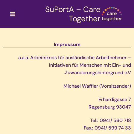
خطي
SuPortA – Care
لى
Together
لمحتوى
Impressum
a.a.a. Arbeitskreis für ausländische Arbeitnehmer –
Initiativen für Menschen mit Ein- und
Zuwanderungshintergrund e.V.
Michael Waffler (Vorsitzender)
Erhardigasse 7
93047 Regensburg
Tel.: 0941/ 560 718
Fax.: 0941/ 599 74 33