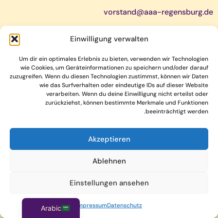
vorstand@aaa-regensburg.de
VR- Nummer: 376
Einwilligung verwalten
Amtsgericht Regensburg – Registergericht
Um dir ein optimales Erlebnis zu bieten, verwenden wir Technologien
wie Cookies, um Geräteinformationen zu speichern und/oder darauf
zuzugreifen. Wenn du diesen Technologien zustimmst, können wir Daten
wie das Surfverhalten oder eindeutige IDs auf dieser Website
verarbeiten. Wenn du deine Einwilligung nicht erteilst oder
zurückziehst, können bestimmte Merkmale und Funktionen
beeinträchtigt werden.
Akzeptieren
Copyright © 2026 SuPortA – Care Together. Alle Rechte
Ablehnen
vorbehalten.
Impressum
|
Datenschutz
Einstellungen ansehen
German
Impressum
Datenschutz
Arabic